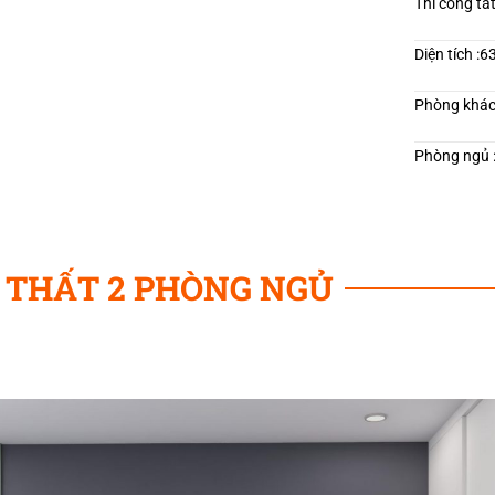
Thi công tấ
chúng tôi từ hôm nay để được ngắm nhìn các
Diện tích :6
Phòng khác
Phòng ngủ 
 THẤT 2 PHÒNG NGỦ