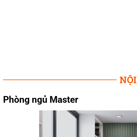
mức chi phí hợp lý nhất dành cho khách hàng. Hãy theo dõi 
mẫu thiết kế nội thất ấn tượng nhé!
NỘI
Phòng ngủ Master