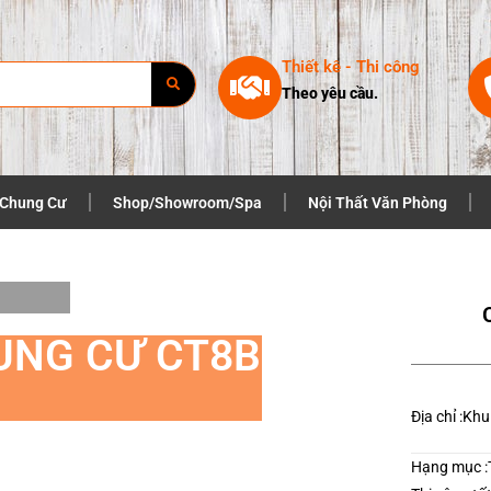
Thiết kê - Thi công
Theo yêu cầu.
 Chung Cư
Shop/Showroom/Spa
Nội Thất Văn Phòng
UNG CƯ CT8B
Địa chỉ :
Khu 
ện nay. Bằng kinh nghiệm và khả năng sáng tạo
Hạng mục :
 chung cư giàu thẩm mỹ, tối ưu công năng với