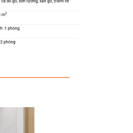
t cả đồ gỗ, sơn tường, sàn gỗ, tranh vẽ
2
3
m
h :
1 phòng
:
2 phòng