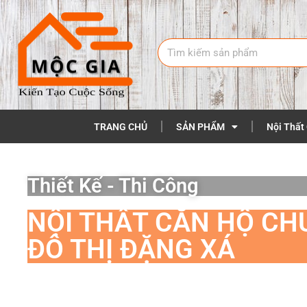
TRANG CHỦ
SẢN PHẨM
Nội Thất
Thiết Kế - Thi Công
NỘI THẤT CĂN HỘ CH
ĐÔ THỊ ĐẶNG XÁ
Là đơn vị thiết kế và thi công nội ngoại thất uy tín hàng đầu hi
của mình
chúng tôi mang tới những giải pháp thiết kế nội thất