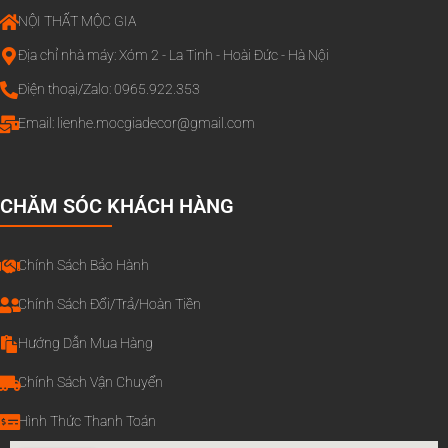
NỘI THẤT MỘC GIA
Địa chỉ nhà máy: Xóm 2 - La Tinh - Hoài Đức - Hà Nội
Điện thoại/Zalo: 0965.922.353
Email:
lienhe.mocgiadecor@gmail.com
CHĂM SÓC KHÁCH HÀNG
Chính Sách Bảo Hành
Chính Sách Đổi/Trả/Hoàn Tiền
Hướng Dẫn Mua Hàng
Chính Sách Vận Chuyển
Hình Thức Thanh Toán