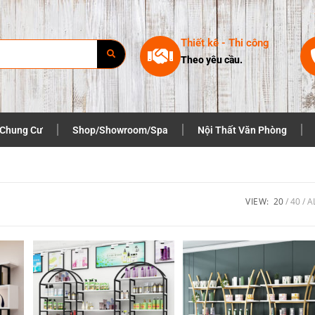
Thiết kê - Thi công
Theo yêu cầu.
 Chung Cư
Shop/Showroom/Spa
Nội Thất Văn Phòng
VIEW:
20
40
A