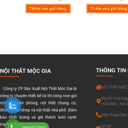
Thêm vào giỏ hàng
Thêm vào giỏ hàng
THÔNG TIN 
NỘI THẤT MỘC GIA
NỘI THẤT MỘC
Công ty CP Sản Xuất Nội Thất Mộc Gia là
công ty chuyên thiết kế và thi công trọn gói
Địa chỉ nhà máy
nội thất văn phòng, nội thất chung cư,
Hoài Đức - Hà N
Showroom/shop và nội thất nhà phố. Đảm
Điện thoại/Zal
bảo chất lượng và giá thành luôn cạnh
tranh nhất trên thị trường.
Email:
0965922353