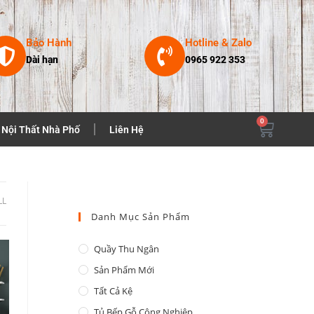
Bảo Hành
Hotline & Zalo
Dài hạn
0965 922 353
0
Nội Thất Nhà Phố
Liên Hệ
LL
Danh Mục Sản Phẩm
Quầy Thu Ngân
Sản Phẩm Mới
Tất Cả Kệ
Tủ Bếp Gỗ Công Nghiệp