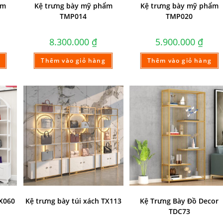
ẩm
Kệ trưng bày mỹ phẩm
Kệ trưng bày mỹ phẩm
TMP014
TMP020
8.300.000
₫
5.900.000
₫
Thêm vào giỏ hàng
Thêm vào giỏ hàng
TX060
Kệ trưng bày túi xách TX113
Kệ Trưng Bày Đồ Decor
TDC73