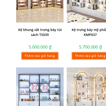
Kệ khung sắt trưng bày túi
Kệ trưng bày mỹ ph
sách TS039
KMP037
5.000.000
₫
5.700.000
₫
Thêm vào giỏ hàng
Thêm vào giỏ hàng