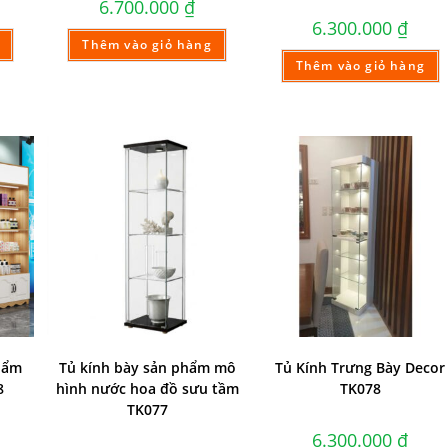
6.700.000
₫
6.300.000
₫
Thêm vào giỏ hàng
Thêm vào giỏ hàng
hẩm
Tủ kính bày sản phẩm mô
Tủ Kính Trưng Bày Decor
8
hình nước hoa đồ sưu tầm
TK078
TK077
6.300.000
₫