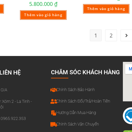
5.800.000
₫
Thêm vào giỏ hàng
Thêm vào giỏ hàng
1
2
CHĂM SÓC KHÁCH HÀNG
LIÊN HỆ
Chính Sách Bảo Hành
 GIA
Chính Sách Đổi/Trả/Hoàn Tiền
: Xóm 2 - La Tinh -
ội
Hướng Dẫn Mua Hàng
o: 0965.922.353
Chính Sách Vận Chuyển