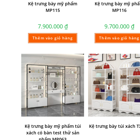
Kệ trưng bày mỹ phẩm
Kệ trưng bày mỹ ph
MP115
MP116
7.900.000
₫
9.700.000
₫
Thêm vào giỏ hàng
Thêm vào giỏ hàng
Kệ trưng bày mỹ phẩm túi
Kệ trưng bày túi xách 
xách có bàn test thử sản
phẩm MP063