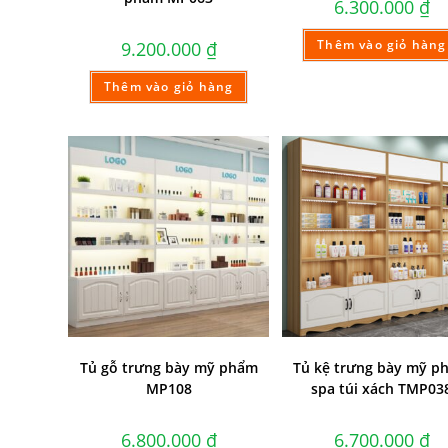
6.300.000
₫
Thêm vào giỏ hàng
9.200.000
₫
Thêm vào giỏ hàng
Tủ gỗ trưng bày mỹ phẩm
Tủ kệ trưng bày mỹ p
MP108
spa túi xách TMP03
6.800.000
₫
6.700.000
₫