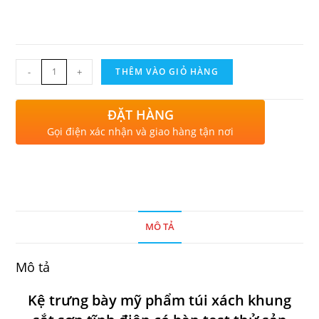
-
+
THÊM VÀO GIỎ HÀNG
ĐẶT HÀNG
Gọi điện xác nhận và giao hàng tận nơi
MÔ TẢ
Mô tả
Kệ trưng bày mỹ phẩm túi xách khung