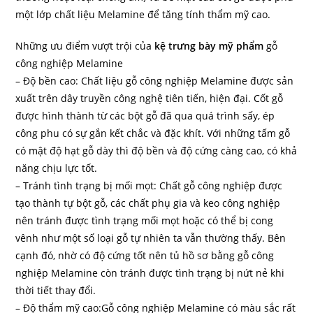
một lớp chất liệu Melamine để tăng tính thẩm mỹ cao.
Những ưu điểm vượt trội của
kệ trưng bày mỹ phẩm
gỗ
công nghiệp Melamine
– Độ bền cao: Chất liệu gỗ công nghiệp Melamine được sản
xuất trên dây truyền công nghệ tiên tiến, hiện đại. Cốt gỗ
được hình thành từ các bột gỗ đã qua quá trình sấy, ép
công phu có sự gắn kết chắc và đặc khít. Với những tấm gỗ
có mật độ hạt gỗ dày thì độ bền và độ cứng càng cao, có khả
năng chịu lực tốt.
– Tránh tình trạng bị mối mọt: Chất gỗ công nghiệp được
tạo thành tự bột gỗ, các chất phụ gia và keo công nghiệp
nên tránh được tình trạng mối mọt hoặc có thể bị cong
vênh như một số loại gỗ tự nhiên ta vẫn thường thấy. Bên
cạnh đó, nhờ có độ cứng tốt nên tủ hồ sơ bằng gỗ công
nghiệp Melamine còn tránh được tình trạng bị nứt nẻ khi
thời tiết thay đổi.
– Độ thẩm mỹ cao:Gỗ công nghiệp Melamine có màu sắc rất