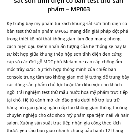
sắt sơn tĩnh điện có bàn test thử sản
phẩm – MP063
Kệ trưng bày mỹ phẩm túi xách khung sắt sơn tĩnh điện có
bàn test thử sản phẩm MP063 mang đến giải pháp đột phá
trong thiết kế nội thất không gian làm đẹp mang phong
cách hiện đại. Điểm nhấn ấn tượng của hệ thống kệ này là
sự kết hợp giữa khung thép hộp sơn tĩnh điện đen cứng
cáp và các đợt gỗ MDF phủ Melamine cao cấp chống ẩm
mốc trầy xước. Sự tích hợp thông minh của chiếc bàn
console trung tâm tạo không gian mở lý tưởng để trưng bày
các dòng sản phẩm chủ lực hoặc làm khu vực cho khách
ngồi trải nghiệm test thử mẫu nước hoa mỹ phẩm trực tiếp
tại chỗ. Hệ tủ cánh mở kín đáo phía dưới hỗ trợ lưu trữ
hàng hóa gọn gàng ngăn nắp tạo không gian thông thoáng
chuyên nghiệp cho các shop mỹ phẩm spa tiệm nail và hair
salon. Xưởng sản xuất trực tiếp nhận gia công theo kích
thước yêu cầu bàn giao nhanh chóng bảo hành 12 tháng