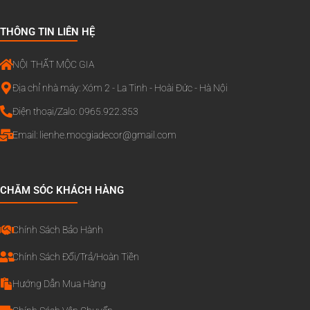
THÔNG TIN LIÊN HỆ
NỘI THẤT MỘC GIA
Địa chỉ nhà máy: Xóm 2 - La Tinh - Hoài Đức - Hà Nội
Điện thoại/Zalo: 0965.922.353
Email:
lienhe.mocgiadecor@gmail.com
CHĂM SÓC KHÁCH HÀNG
Chính Sách Bảo Hành
Chính Sách Đổi/Trả/Hoàn Tiền
Hướng Dẫn Mua Hàng