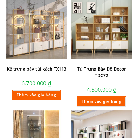
Kệ trưng bày túi xách TX113
Tủ Trưng Bày Đồ Decor
TDC72
6.700.000
₫
4.500.000
₫
Thêm vào giỏ hàng
Thêm vào giỏ hàng