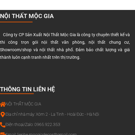
NỘI THẤT MỘC GIA
Công ty CP Sản Xuất Nội Thất Mộc Gia là công ty chuyên thiết kế và
thi công trọn gói nội thất văn phòng, nội thất chung cư,
Showroom/shop và nội thất nhà phố. Đảm bảo chất lượng và giá
thành luôn cạnh tranh nhất trên thị trường.
THÔNG TIN LIÊN HỆ
NỘI THẤT MỘC GIA
Địa chỉ nhà máy: Xóm 2 - La Tinh - Hoài Đức - Hà Nội
Điện thoại/Zalo: 0965.922.353
Email:
lienhe.mocgiadecor@gmail.com