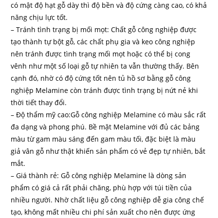
có mật độ hạt gỗ dày thì độ bền và độ cứng càng cao, có khả
năng chịu lực tốt.
– Tránh tình trạng bị mối mọt: Chất gỗ công nghiệp được
tạo thành tự bột gỗ, các chất phụ gia và keo công nghiệp
nên tránh được tình trạng mối mọt hoặc có thể bị cong
vênh như một số loại gỗ tự nhiên ta vẫn thường thấy. Bên
cạnh đó, nhờ có độ cứng tốt nên tủ hồ sơ bằng gỗ công
nghiệp Melamine còn tránh được tình trạng bị nứt nẻ khi
thời tiết thay đổi.
– Độ thẩm mỹ cao:Gỗ công nghiệp Melamine có màu sắc rất
đa dạng và phong phú. Bề mặt Melamine với đủ các bảng
màu từ gam màu sáng đến gam màu tối, đặc biệt là màu
giả vân gỗ như thật khiến sản phẩm có vẻ đẹp tự nhiên, bắt
mắt.
– Giá thành rẻ: Gỗ công nghiệp Melamine là dòng sản
phẩm có giá cả rất phải chăng, phù hợp với túi tiền của
nhiều người. Nhờ chất liệu gỗ công nghiệp dễ gia công chế
tạo, không mất nhiều chi phí sản xuất cho nên được ứng