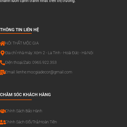
thành luôn cạnh tranh nhất trên thị trường.
THÔNG TIN LIÊN HỆ
NỘI THẤT MỘC GIA
Địa chỉ nhà máy: Xóm 2 - La Tinh - Hoài Đức - Hà Nội
Điện thoại/Zalo: 0965.922.353
Email:
lienhe.mocgiadecor@gmail.com
CHĂM SÓC KHÁCH HÀNG
Chính Sách Bảo Hành
Chính Sách Đổi/Trả/Hoàn Tiền