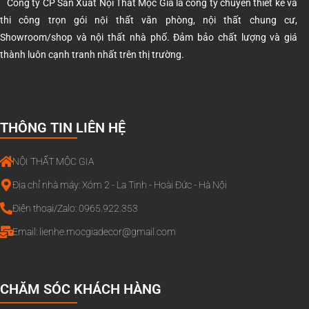
Công ty CP Sản Xuất Nội Thất Mộc Gia là công ty chuyên thiết kế và
thi công trọn gói nội thất văn phòng, nội thất chung cư,
Showroom/shop và nội thất nhà phố. Đảm bảo chất lượng và giá
thành luôn cạnh tranh nhất trên thị trường.
THÔNG TIN LIÊN HỆ
NỘI THẤT MỘC GIA
Địa chỉ nhà máy: Xóm 2 - La Tinh - Hoài Đức - Hà Nội
Điện thoại/Zalo: 0965.922.353
Email:
lienhe.mocgiadecor@gmail.com
CHĂM SÓC KHÁCH HÀNG