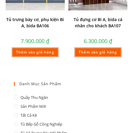
Tủ trưng bày cơ, phụ kiện Bi
Tủ đựng cơ Bi A, bida cá
A, bida BA106
nhân cho khách BA107
7.900.000
₫
6.300.000
₫
Thêm vào giỏ hàng
Thêm vào giỏ hàng
Danh Mục Sản Phẩm
Quầy Thu Ngân
Sản Phẩm Mới
Tất Cả Kệ
Tủ Bếp Gỗ Công Nghiệp
Tủ Kệ Trưng Bày Mỹ Phẩm