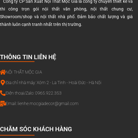
Công ty CP Sản Xuất Nội Thất Mộc Gia là công ty chuyên thiết kế và
thi công trọn gói nội thất văn phòng, nội thất chung cư,
Showroom/shop và nội thất nhà phố. Đảm bảo chất lượng và giá
thành luôn cạnh tranh nhất trên thị trường.
THÔNG TIN LIÊN HỆ
NỘI THẤT MỘC GIA
Địa chỉ nhà máy: Xóm 2 - La Tinh - Hoài Đức - Hà Nội
Điện thoại/Zalo: 0965.922.353
Email:
lienhe.mocgiadecor@gmail.com
CHĂM SÓC KHÁCH HÀNG