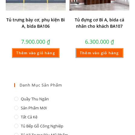
Tủ trưng bày cơ, phụ kiện Bi
Tủ đựng cơ Bi A, bida cá
A, bida BA106
nhân cho khách BA107
7.900.000
₫
6.300.000
₫
Thêm vào giỏ hàng
Thêm vào giỏ hàng
Danh Mục Sản Phẩm
Quầy Thu Ngân
Sản Phẩm Mới
Tất Cả Kệ
Tủ Bếp Gỗ Công Nghiệp
Tủ Kệ Trưng Bày Mỹ Phẩm