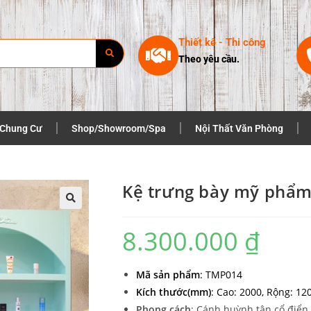
Thiết kê - Thi công
Theo yêu cầu.
 Chung Cư
Shop/Showroom/Spa
Nội Thất Văn Phòng
Kệ trưng bày mỹ phẩ
8.300.000
₫
Mã sản phẩm
: TMP014
Kích thước(mm)
: Cao: 2000, Rộng: 12
Phong cách
: Cánh huỳnh tân cổ điển,