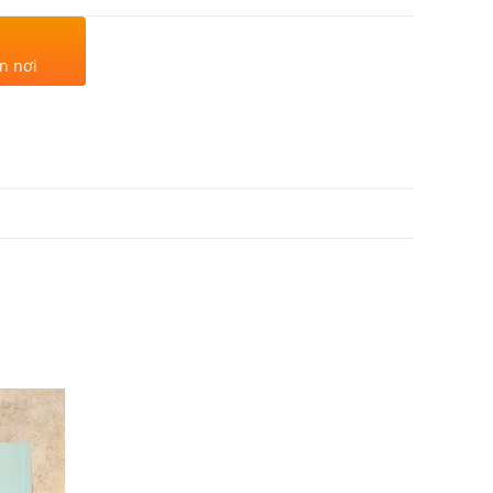
n nơi