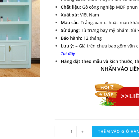
Chất liệu:
Gỗ công nghiệp MDF phun s
Xuất xứ:
Việt Nam
Màu sắc:
Trắng, xanh…hoặc màu khác
Sử dụng:
Tủ trưng bày mỹ phẩm, túi xá
Bảo hành:
12 tháng
Lưu ý
: – Giá trên chưa bao gồm vận 
Tại đây
Hàng đặt theo mẫu và kích thước, t
NHẤN VÀO LIÊ
-
+
THÊM VÀO GIỎ HÀ