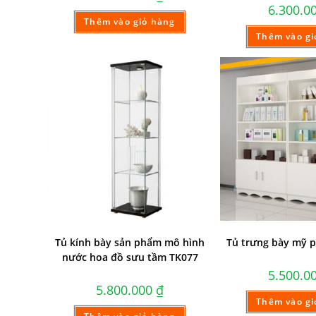
6.300.0
Thêm vào giỏ hàng
Thêm vào gi
Tủ kính bày sản phẩm mô hình
Tủ trưng bày mỹ 
nước hoa đồ sưu tầm TK077
5.500.0
5.800.000
₫
Thêm vào gi