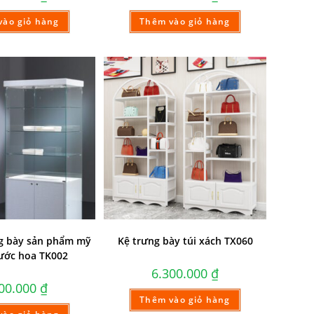
vào giỏ hàng
Thêm vào giỏ hàng
ng bày sản phẩm mỹ
Kệ trưng bày túi xách TX060
ớc hoa TK002
6.300.000
₫
200.000
₫
Thêm vào giỏ hàng