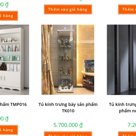
00
₫
Thêm vào giỏ hàng
Thêm 
ỏ hàng
phẩm TMP016
Tủ kính trưng bày sản phẩm
Tủ kính trư
TK010
phẩm nư
00
₫
5.700.000
₫
7.
ỏ hàng