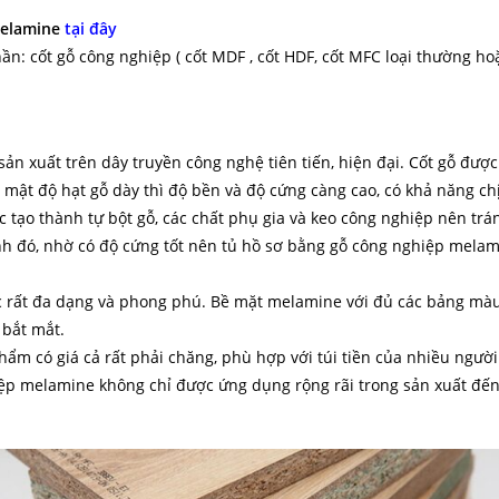
Melamine
tại đây
: cốt gỗ công nghiệp ( cốt MDF , cốt HDF, cốt MFC loại thường ho
n xuất trên dây truyền công nghệ tiên tiến, hiện đại. Cốt gỗ được
 mật độ hạt gỗ dày thì độ bền và độ cứng càng cao, có khả năng chị
c tạo thành tự bột gỗ, các chất phụ gia và keo công nghiệp nên tr
nh đó, nhờ có độ cứng tốt nên tủ hồ sơ bằng gỗ công nghiệp melamin
 rất đa dạng và phong phú. Bề mặt melamine với đủ các bảng màu
 bắt mắt.
ẩm có giá cả rất phải chăng, phù hợp với túi tiền của nhiều người.
iệp melamine không chỉ được ứng dụng rộng rãi trong sản xuất đến