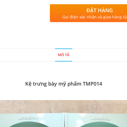
ĐẶT HÀNG
Gọi điện xác nhận và giao hàng tậ
MÔ TẢ
Kệ trưng bày mỹ phẩm TMP014