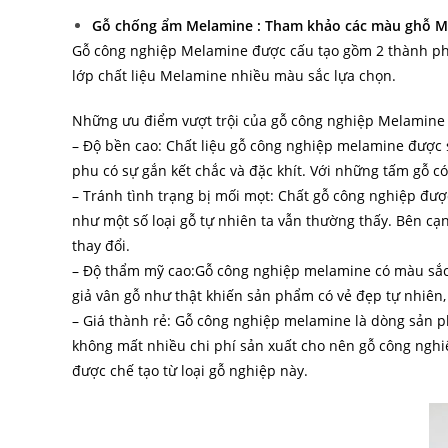
Gỗ chống ẩm Melamine : Tham khảo các màu ghỗ 
Gỗ công nghiệp Melamine được cấu tạo gồm 2 thành phần
lớp chất liệu Melamine nhiều màu sắc lựa chọn.
Những ưu điểm vượt trội của gỗ công nghiệp Melamine
– Độ bền cao: Chất liệu gỗ công nghiệp melamine được sả
phu có sự gắn kết chắc và đặc khít. Với những tấm gỗ có
– Tránh tình trạng bị mối mọt: Chất gỗ công nghiệp đượ
như một số loại gỗ tự nhiên ta vẫn thường thấy. Bên cạ
thay đổi.
– Độ thẩm mỹ cao:Gỗ công nghiệp melamine có màu sắc
giả vân gỗ như thật khiến sản phẩm có vẻ đẹp tự nhiên,
– Giá thành rẻ: Gỗ công nghiệp melamine là dòng sản ph
không mất nhiều chi phí sản xuất cho nên gỗ công ngh
được chế tạo từ loại gỗ nghiệp này.