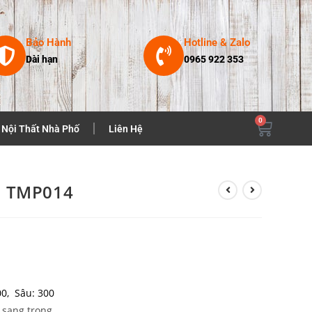
Bảo Hành
Hotline & Zalo
Dài hạn
0965 922 353
0
Nội Thất Nhà Phố
Liên Hệ
m TMP014
00, Sâu: 300
 sang trọng