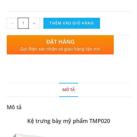
-
+
THÊM VÀO GIỎ HÀNG
ĐẶT HÀNG
Gọi điện xác nhận và giao hàng tận nơi
MÔ TẢ
Mô tả
Kệ trưng bày mỹ phẩm TMP020