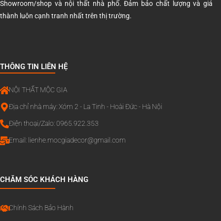
Showroom/shop và nội thất nhà phố. Đảm bảo chất lượng và giá
thành luôn cạnh tranh nhất trên thị trường.
THÔNG TIN LIÊN HỆ
NỘI THẤT MỘC GIA
Địa chỉ nhà máy: Xóm 2 - La Tinh - Hoài Đức - Hà Nội
Điện thoại/Zalo: 0965.922.353
Email:
lienhe.mocgiadecor@gmail.com
CHĂM SÓC KHÁCH HÀNG
Chính Sách Bảo Hành