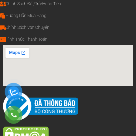
Chính Sách Đổi/Trả/Hoàn Tiền
Hướng Dẫn Mua Hàng
Chính Sách Vận Chuyển
Hình Thức Thanh Toán