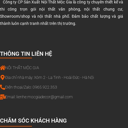
Công ty CP Sản Xuất Nội Thất Mộc Gia là công ty chuyên thiết kế và
thi công trọn gói nội thất văn phòng, nội thất chung cư,
Showroom/shop và nội thất nhà phố. Đảm bảo chất lượng và giá
thành luôn cạnh tranh nhất trên thị trường.
THÔNG TIN LIÊN HỆ
NỘI THẤT MỘC GIA
Địa chỉ nhà máy: Xóm 2 - La Tinh - Hoài Đức - Hà Nội
Điện thoại/Zalo: 0965.922.353
Email:
lienhe.mocgiadecor@gmail.com
CHĂM SÓC KHÁCH HÀNG