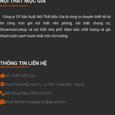
NỘI THẤT MỘC GIA
Công ty CP Sản Xuất Nội Thất Mộc Gia là công ty chuyên thiết kế và
thi công trọn gói nội thất văn phòng, nội thất chung cư,
Showroom/shop và nội thất nhà phố. Đảm bảo chất lượng và giá
thành luôn cạnh tranh nhất trên thị trường.
THÔNG TIN LIÊN HỆ
NỘI THẤT MỘC GIA
Địa chỉ nhà máy: Xóm 2 - La Tinh - Hoài Đức - Hà Nội
Điện thoại/Zalo: 0965.922.353
Email:
lienhe.mocgiadecor@gmail.com