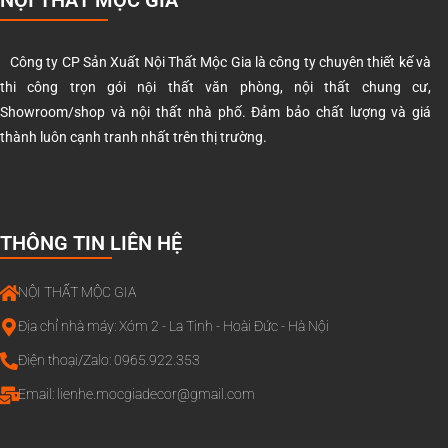
NỘI THẤT MỘC GIA
Công ty CP Sản Xuất Nội Thất Mộc Gia là công ty chuyên thiết kế và
thi công trọn gói nội thất văn phòng, nội thất chung cư,
Showroom/shop và nội thất nhà phố. Đảm bảo chất lượng và giá
thành luôn cạnh tranh nhất trên thị trường.
THÔNG TIN LIÊN HỆ
NỘI THẤT MỘC GIA
Địa chỉ nhà máy: Xóm 2 - La Tinh - Hoài Đức - Hà Nội
Điện thoại/Zalo: 0965.922.353
Email:
lienhe.mocgiadecor@gmail.com