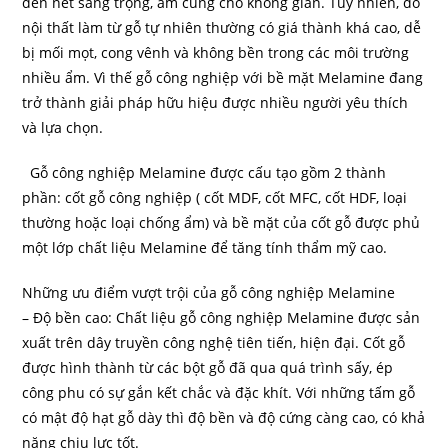
đến nét sang trọng, ấm cúng cho không gian. Tuy nhiên, đồ
nội thất làm từ gỗ tự nhiên thường có giá thành khá cao, dễ
bị mối mọt, cong vênh và không bền trong các môi trường
nhiều ẩm. Vì thế gỗ công nghiệp với bề mặt Melamine đang
trở thành giải pháp hữu hiệu được nhiều người yêu thích
và lựa chọn.
Gỗ công nghiệp Melamine được cấu tạo gồm 2 thành
phần: cốt gỗ công nghiệp ( cốt MDF, cốt MFC, cốt HDF, loại
thường hoặc loại chống ẩm) và bề mặt của cốt gỗ được phủ
một lớp chất liệu Melamine để tăng tính thẩm mỹ cao.
Những ưu điểm vượt trội của gỗ công nghiệp Melamine
– Độ bền cao: Chất liệu gỗ công nghiệp Melamine được sản
xuất trên dây truyền công nghệ tiên tiến, hiện đại. Cốt gỗ
được hình thành từ các bột gỗ đã qua quá trình sấy, ép
công phu có sự gắn kết chắc và đặc khít. Với những tấm gỗ
có mật độ hạt gỗ dày thì độ bền và độ cứng càng cao, có khả
năng chịu lực tốt.