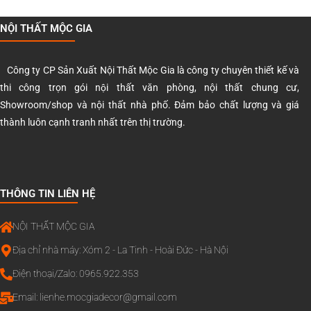
NỘI THẤT MỘC GIA
Công ty CP Sản Xuất Nội Thất Mộc Gia là công ty chuyên thiết kế và
thi công trọn gói nội thất văn phòng, nội thất chung cư,
Showroom/shop và nội thất nhà phố. Đảm bảo chất lượng và giá
thành luôn cạnh tranh nhất trên thị trường.
THÔNG TIN LIÊN HỆ
NỘI THẤT MỘC GIA
Địa chỉ nhà máy: Xóm 2 - La Tinh - Hoài Đức - Hà Nội
Điện thoại/Zalo: 0965.922.353
Email:
lienhe.mocgiadecor@gmail.com