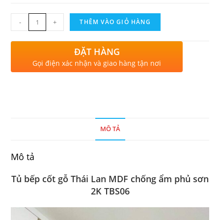
-
+
THÊM VÀO GIỎ HÀNG
ĐẶT HÀNG
Gọi điện xác nhận và giao hàng tận nơi
MÔ TẢ
Mô tả
Tủ bếp cốt gỗ Thái Lan MDF chống ẩm phủ sơn
2K TBS06