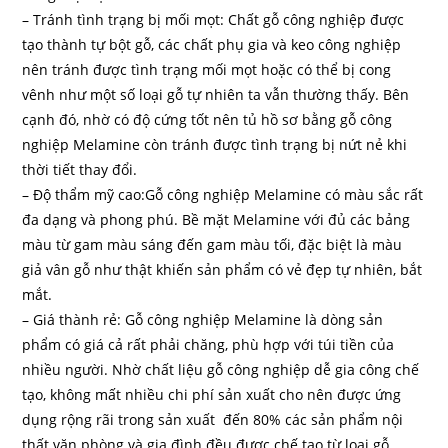
– Tránh tình trạng bị mối mọt: Chất gỗ công nghiệp được
tạo thành tự bột gỗ, các chất phụ gia và keo công nghiệp
nên tránh được tình trạng mối mọt hoặc có thể bị cong
vênh như một số loại gỗ tự nhiên ta vẫn thường thấy. Bên
cạnh đó, nhờ có độ cứng tốt nên tủ hồ sơ bằng gỗ công
nghiệp Melamine còn tránh được tình trạng bị nứt nẻ khi
thời tiết thay đổi.
– Độ thẩm mỹ cao:Gỗ công nghiệp Melamine có màu sắc rất
đa dạng và phong phú. Bề mặt Melamine với đủ các bảng
màu từ gam màu sáng đến gam màu tối, đặc biệt là màu
giả vân gỗ như thật khiến sản phẩm có vẻ đẹp tự nhiên, bắt
mắt.
– Giá thành rẻ: Gỗ công nghiệp Melamine là dòng sản
phẩm có giá cả rất phải chăng, phù hợp với túi tiền của
nhiều người. Nhờ chất liệu gỗ công nghiệp dễ gia công chế
tạo, không mất nhiều chi phí sản xuất cho nên được ứng
dụng rộng rãi trong sản xuất đến 80% các sản phẩm nội
thất văn phòng và gia đình đều được chế tạo từ loại gỗ