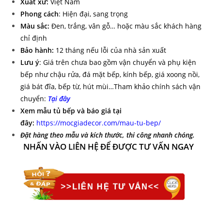
Xuất xứ:
Việt Nam
Phong cách
: Hiện đại, sang trọng
Màu sắc:
Đen, trắng, vân gỗ… hoặc màu sắc khách hàng
chỉ định
Bảo hành:
12 tháng nếu lỗi của nhà sản xuất
Lưu ý
: Gi
á trên chưa bao gồm vận chuyển và phụ kiện
bếp như chậu rửa, đá mặt bếp, kính bếp, giá xoong nồi,
giá bát đĩa, bếp từ, hút mùi…Tham khảo chính sách vận
chuyển:
Tại đây
Xem mẫu tủ bếp và báo giá tại
đây:
https://mocgiadecor.com/mau-tu-bep/
Đặt hàng t
heo mẫu và kích thước, thi công nhanh chóng.
NHẤN VÀO LIÊN HỆ ĐỂ ĐƯỢC TƯ VẤN NGAY