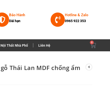
Bảo Hành
Hotline & Zalo
Dài hạn
0965 922 353
0
Nội Thất Nhà Phố
Liên Hệ
t gỗ Thái Lan MDF chống ẩm