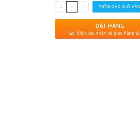
-
+
THÊM VÀO GIỎ HÀ
ĐẶT HÀNG
Gọi điện xác nhận và giao hàng tậ