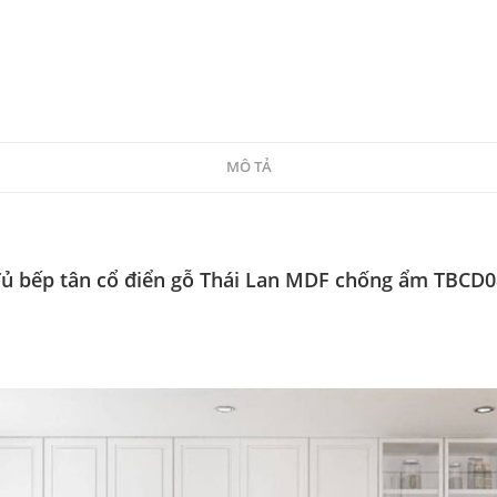
MÔ TẢ
Tủ bếp tân cổ điển gỗ Thái Lan MDF chống ẩm TBCD0