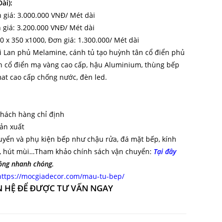
ài):
n giá: 3.000.000 VNĐ/ Mét dài
n giá: 3.200.000 VNĐ/ Mét dài
0 x 350 x1000, Đơn giá: 1.300.000/ Mét dài
 Lan phủ Melamine, cánh tủ tạo huỳnh tân cổ điển phủ
n cổ điển mạ vàng cao cấp, hậu Aluminium, thùng bếp
at cao cấp chống nước, đèn led.
hách hàng chỉ định
ản xuất
uyển và phụ kiện bếp như chậu rửa, đá mặt bếp, kính
ừ, hút mùi…
Tham khảo chính sách vận chuyển:
Tại đây
công nhanh chóng.
https://mocgiadecor.com/mau-tu-bep/
N HỆ ĐỂ ĐƯỢC TƯ VẤN NGAY