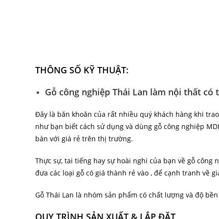
THÔNG SỐ KỸ THUẬT:
Gỗ công nghiệp Thái Lan làm nội thất có 
Đây là băn khoăn của rất nhiều quý khách hàng khi trao
như bạn biết cách sử dụng và dùng gỗ công nghiệp MDF l
bán với giá rẻ trên thị trường.
Thực sự, tai tiếng hay sự hoài nghi của bạn về gỗ công 
đưa các loại gỗ có giá thành rẻ vào , để cạnh tranh về g
Gỗ Thái Lan là nhóm sản phẩm có chất lượng và độ bền
QUY TRÌNH SẢN XUẤT & LẮP ĐẶT