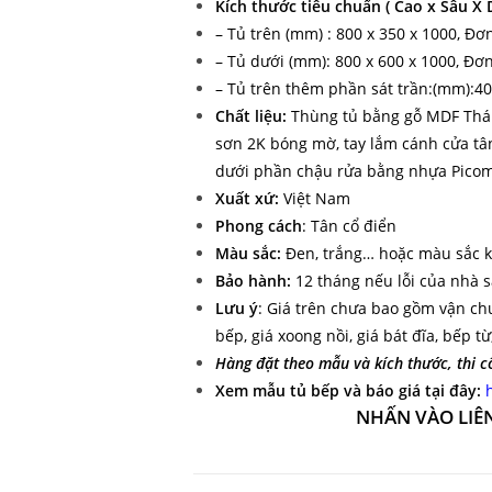
Kích thước tiêu chuẩn ( Cao x Sâu X D
– Tủ trên (mm) : 800 x 350 x 1000, Đơ
– Tủ dưới (mm): 800 x 600 x 1000, Đơ
– Tủ trên thêm phần sát trần:(mm):40
Chất liệu:
Thùng tủ bằng gỗ MDF Thái
sơn 2K bóng mờ, tay lắm cánh cửa tâ
dưới phần chậu rửa bằng nhựa Picom
Xuất xứ:
Việt Nam
Phong cách
: Tân cổ điển
Màu sắc:
Đen, trắng… hoặc màu sắc k
Bảo hành:
12 tháng nếu lỗi của nhà s
Lưu ý
: Gi
á trên chưa bao gồm vận ch
bếp, giá xoong nồi, giá bát đĩa, bếp t
Hàng đặt theo mẫu và kích thước, thi 
Xem mẫu tủ bếp và báo giá tại đây:
NHẤN VÀO LIÊ