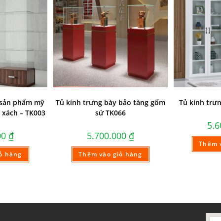
 sản phẩm mỹ
Tủ kính trưng bày bảo tàng gốm
Tủ kính trư
 xách – TK003
sứ TK066
5.
00
₫
5.700.000
₫
Thêm 
ỏ hàng
Thêm vào giỏ hàng