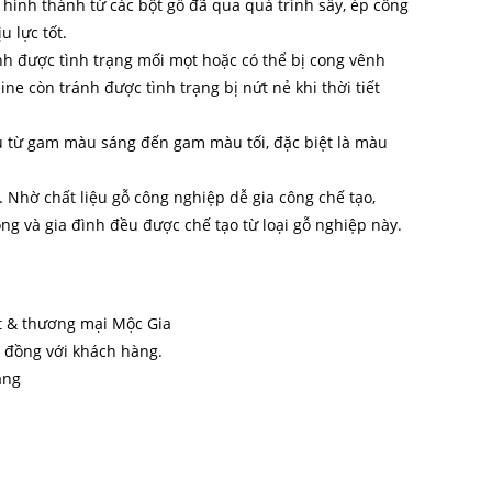
 hình thành từ các bột gỗ đã qua quá trình sấy, ép công
u lực tốt.
ánh được tình trạng mối mọt hoặc có thể bị cong vênh
e còn tránh được tình trạng bị nứt nẻ khi thời tiết
 từ gam màu sáng đến gam màu tối, đặc biệt là màu
 Nhờ chất liệu gỗ công nghiệp dễ gia công chế tạo,
g và gia đình đều được chế tạo từ loại gỗ nghiệp này.
ất & thương mại Mộc Gia
p đồng với khách hàng.
àng