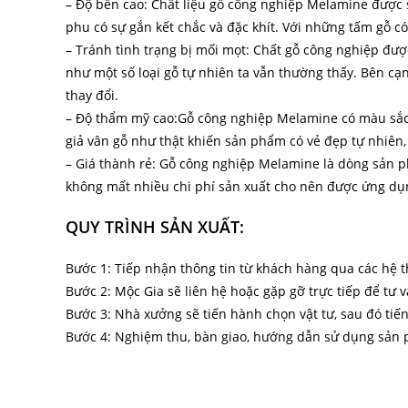
– Độ bền cao: Chất liệu gỗ công nghiệp Melamine được sả
phu có sự gắn kết chắc và đặc khít. Với những tấm gỗ có
– Tránh tình trạng bị mối mọt: Chất gỗ công nghiệp đượ
như một số loại gỗ tự nhiên ta vẫn thường thấy. Bên cạ
thay đổi.
– Độ thẩm mỹ cao:Gỗ công nghiệp Melamine có màu sắc
giả vân gỗ như thật khiến sản phẩm có vẻ đẹp tự nhiên,
– Giá thành rẻ: Gỗ công nghiệp Melamine là dòng sản ph
không mất nhiều chi phí sản xuất cho nên được ứng dụn
QUY TRÌNH SẢN XUẤT:
Bước 1: Tiếp nhận thông tin từ khách hàng qua các hệ t
Bước 2: Mộc Gia sẽ liên hệ hoặc gặp gỡ trực tiếp để tư 
Bước 3: Nhà xưởng sẽ tiến hành chọn vật tư, sau đó tiế
Bước 4: Nghiệm thu, bàn giao, hướng dẫn sử dụng sản