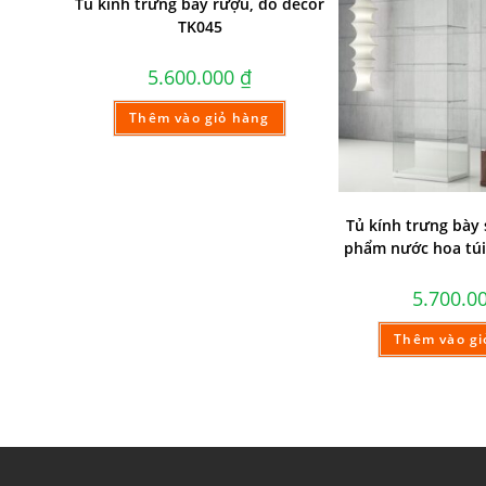
Tủ kính trưng bày rượu, đồ decor
TK045
5.600.000
₫
Thêm vào giỏ hàng
Tủ kính trưng bày
phẩm nước hoa túi
5.700.0
Thêm vào gi