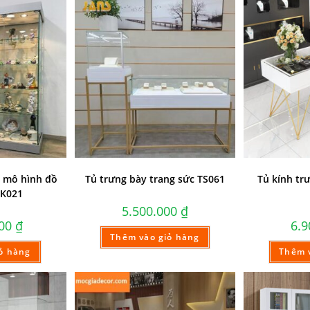
y mô hình đồ
Tủ trưng bày trang sức TS061
Tủ kính tr
TK021
5.500.000
₫
000
₫
6.
Thêm vào giỏ hàng
ỏ hàng
Thêm 