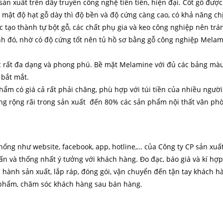
n xuất trên dây truyền công nghệ tiên tiến, hiện đại. Cốt gỗ được
 mật độ hạt gỗ dày thì độ bền và độ cứng càng cao, có khả năng chị
c tạo thành tự bột gỗ, các chất phụ gia và keo công nghiệp nên tr
nh đó, nhờ có độ cứng tốt nên tủ hồ sơ bằng gỗ công nghiệp Melamin
 rất đa dạng và phong phú. Bề mặt Melamine với đủ các bảng màu
 bắt mắt.
ẩm có giá cả rất phải chăng, phù hợp với túi tiền của nhiều người.
g rộng rãi trong sản xuất đến 80% các sản phẩm nội thất văn phòn
hống như website, facebook, app, hotline,… của Công ty CP sản xu
vấn và thống nhất ý tưởng với khách hàng. Đo đạc, báo giá và kí hợ
n hành sản xuất, lắp ráp, đóng gói, vận chuyển đến tận tay khách h
 phẩm, chăm sóc khách hàng sau bán hàng.