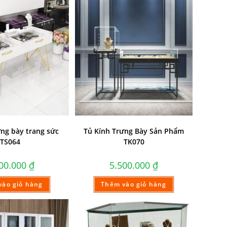
ưng bày trang sức
Tủ Kính Trưng Bày Sản Phẩm
TS064
TK070
900.000
₫
5.500.000
₫
vào giỏ hàng
Thêm vào giỏ hàng