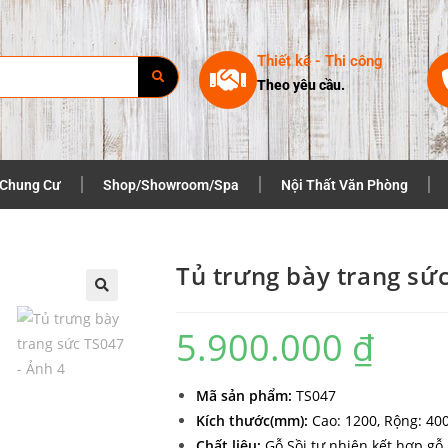
Thiết kê - Thi công
Theo yêu cầu.
 Chung Cư
Shop/Showroom/Spa
Nội Thất Văn Phòng
Tủ trưng bày trang sứ
5.900.000
₫
Mã sản phẩm:
TS047
Kích thước(mm):
Cao: 1200, Rộng: 400
Chất liệu:
Gỗ Sồi tự nhiên kết hợp g