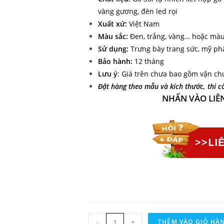
vàng gương, đèn led rọi
Xuất xứ:
Việt Nam
Màu sắc:
Đen, trắng, vàng… hoặc màu
Sử dụng:
Trưng bày trang sức, mỹ p
Bảo hành:
12 tháng
Lưu ý
: Giá trên chưa bao gồm vận ch
Đặt hàng t
heo mẫu và kích thước, thi 
NHẤN VÀO LIÊ
-
+
THÊM VÀO GIỎ HÀ