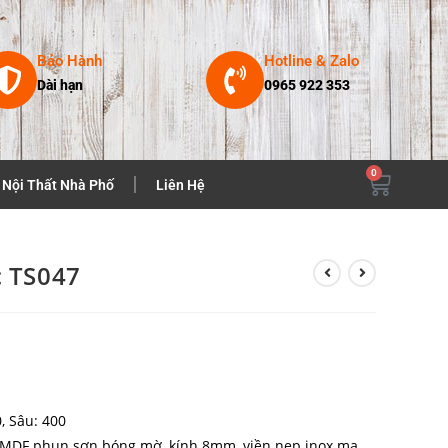
Bảo Hành
Hotline & Zalo
Dài hạn
0965 922 353
0
Nội Thất Nhà Phố
Liên Hệ
c TS047
, Sâu: 400
ỗ MDF phun sơn bóng mờ, kính 8mm, viền nẹp inox mạ