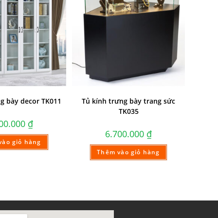
ng bày decor TK011
Tủ kính trưng bày trang sức
TK035
600.000
₫
6.700.000
₫
vào giỏ hàng
Thêm vào giỏ hàng