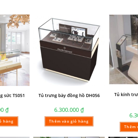
Tủ kính tr
ng sức TS051
Tủ trưng bày đồng hồ DH056
00
₫
6.300.000
₫
6.
ỏ hàng
Thêm vào giỏ hàng
Thêm 