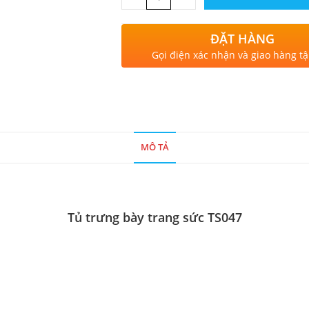
ĐẶT HÀNG
Gọi điện xác nhận và giao hàng tậ
MÔ TẢ
Tủ trưng bày trang sức TS047