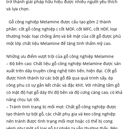
trở thành giải pháp hữu hiệu được nhiều người yêu thích
và lựa chọn.
Gỗ công nghiệp Melamine được cấu tạo gồm 2 thành
phần: cốt gỗ công nghiệp ( cốt MDF, cốt MFC, cốt HDF, loại
thường hoặc loại chống ẩm) và bề mặt của cốt gỗ được phủ
một lớp chất liệu Melamine để tăng tính thẩm mỹ cao.
Những ưu điểm vượt trội của gỗ công nghiệp Melamine
– Độ bền cao: Chất liệu gỗ công nghiệp Melamine được sản
xuất trên dây truyền công nghệ tiên tiến, hiện đại. Cốt gỗ
được hình thành từ các bột gỗ đã qua quá trình sấy, ép
công phu có sự gắn kết chắc và đặc khít. Với những tấm gỗ
có mật độ hạt gỗ dày thì độ bền và độ cứng càng cao, có khả
năng chịu lực tốt.
– Tránh tình trạng bị mối mọt: Chất gỗ công nghiệp được
tạo thành tự bột gỗ, các chất phụ gia và keo công nghiệp
nên tránh được tình trạng mối mọt hoặc có thể bị cong
vênh như một số loại gỗ tự nhiên ta vẫn thường thấy. Bên