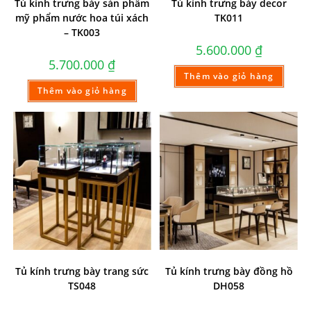
Tủ kính trưng bày sản phẩm
Tủ kính trưng bày decor
mỹ phẩm nước hoa túi xách
TK011
– TK003
5.600.000
₫
5.700.000
₫
Thêm vào giỏ hàng
Thêm vào giỏ hàng
Tủ kính trưng bày trang sức
Tủ kính trưng bày đồng hồ
TS048
DH058