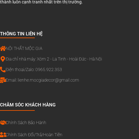
thành luôn cạnh tranh nhất trên thị trường.
THÔNG TIN LIÊN HỆ
NỘI THẤT MỘC GIA
Địa chỉ nhà máy: Xóm 2 - La Tinh - Hoài Đức - Hà Nội
Điện thoại/Zalo: 0965.922.353
Email:
lienhe.mocgiadecor@gmail.com
CHĂM SÓC KHÁCH HÀNG
Chính Sách Bảo Hành
Chính Sách Đổi/Trả/Hoàn Tiền