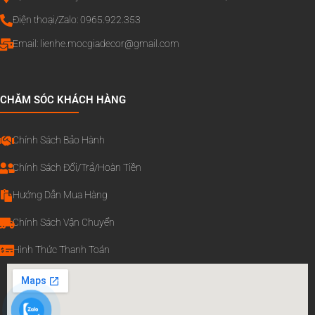
Điện thoại/Zalo: 0965.922.353
Email:
lienhe.mocgiadecor@gmail.com
CHĂM SÓC KHÁCH HÀNG
Chính Sách Bảo Hành
Chính Sách Đổi/Trả/Hoàn Tiền
Hướng Dẫn Mua Hàng
Chính Sách Vận Chuyển
Hình Thức Thanh Toán