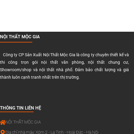
NỘI THẤT MỘC GIA
Công ty CP Sản Xuất Nội Thất Mộc Gia là công ty chuyên thiết kế và
thi công trọn gói nội thất văn phòng, nội thất chung cư,
Showroom/shop và nội thất nhà phố. Đảm bảo chất lượng và giá
thành luôn cạnh tranh nhất trên thị trường.
THÔNG TIN LIÊN HỆ
NỘI THẤT MỘC GIA
Địa chỉ nhà máy: Xóm 2 - La Tinh - Hoài Đức - Hà Nội