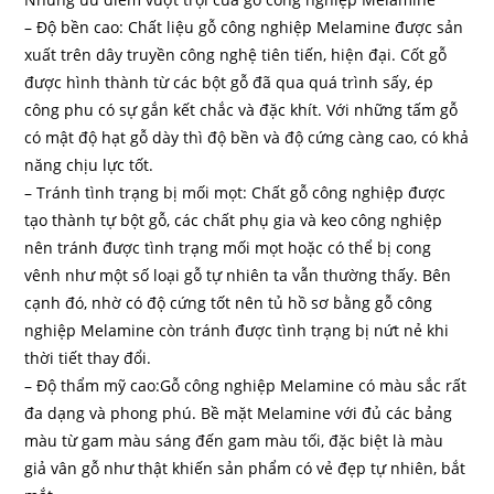
– Độ bền cao: Chất liệu gỗ công nghiệp Melamine được sản
xuất trên dây truyền công nghệ tiên tiến, hiện đại. Cốt gỗ
được hình thành từ các bột gỗ đã qua quá trình sấy, ép
công phu có sự gắn kết chắc và đặc khít. Với những tấm gỗ
có mật độ hạt gỗ dày thì độ bền và độ cứng càng cao, có khả
năng chịu lực tốt.
– Tránh tình trạng bị mối mọt: Chất gỗ công nghiệp được
tạo thành tự bột gỗ, các chất phụ gia và keo công nghiệp
nên tránh được tình trạng mối mọt hoặc có thể bị cong
vênh như một số loại gỗ tự nhiên ta vẫn thường thấy. Bên
cạnh đó, nhờ có độ cứng tốt nên tủ hồ sơ bằng gỗ công
nghiệp Melamine còn tránh được tình trạng bị nứt nẻ khi
thời tiết thay đổi.
– Độ thẩm mỹ cao:Gỗ công nghiệp Melamine có màu sắc rất
đa dạng và phong phú. Bề mặt Melamine với đủ các bảng
màu từ gam màu sáng đến gam màu tối, đặc biệt là màu
giả vân gỗ như thật khiến sản phẩm có vẻ đẹp tự nhiên, bắt