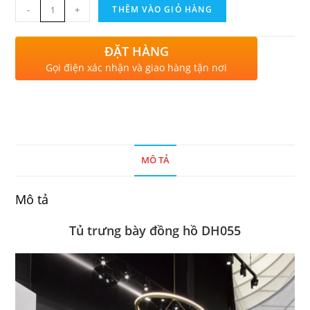
-
+
THÊM VÀO GIỎ HÀNG
ĐẶT HÀNG
Gọi điện xác nhận và giao hàng tận nơi
MÔ TẢ
Mô tả
Tủ trưng bày đồng hồ DH055