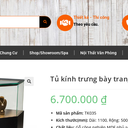
Thiết kê - Thi công
Theo yêu cầu.
 Chung Cư
Shop/Showroom/Spa
Nội Thất Văn Phòng
Tủ kính trưng bày tra
6.700.000
₫
Mã sản phẩm:
TK035
Kích thước(mm):
Dài: 1100, Rộng: 500
Chất liệu:
Gỗ công nghiệp MDF phủ sơ