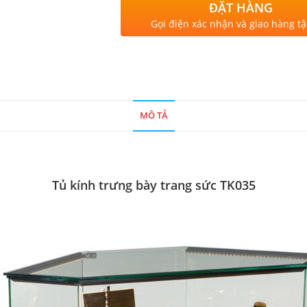
ĐẶT HÀNG
Gọi điện xác nhận và giao hàng tậ
MÔ TẢ
Tủ kính trưng bày trang sức TK035