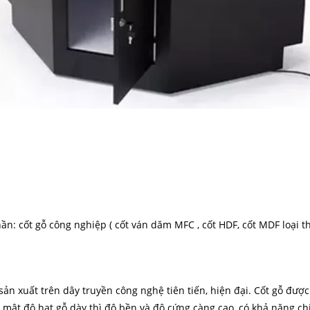
: cốt gỗ công nghiệp ( cốt ván dăm MFC , cốt HDF, cốt MDF loại 
n xuất trên dây truyền công nghệ tiên tiến, hiện đại. Cốt gỗ được
 mật độ hạt gỗ dày thì độ bền và độ cứng càng cao, có khả năng chị