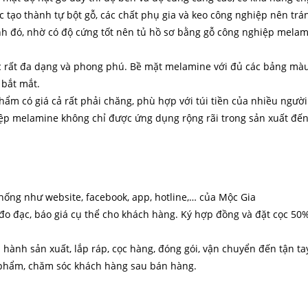
c tạo thành tự bột gỗ, các chất phụ gia và keo công nghiệp nên tr
nh đó, nhờ có độ cứng tốt nên tủ hồ sơ bằng gỗ công nghiệp melamin
 rất đa dạng và phong phú. Bề mặt melamine với đủ các bảng màu
 bắt mắt.
ẩm có giá cả rất phải chăng, phù hợp với túi tiền của nhiều người.
iệp melamine không chỉ được ứng dụng rộng rãi trong sản xuất đến
hống như website, facebook, app, hotline,… của Mộc Gia
 đo đạc, báo giá cụ thể cho khách hàng. Ký hợp đồng và đặt cọc 50
n hành sản xuất, lắp ráp, cọc hàng, đóng gói, vận chuyển đến tận t
 phẩm, chăm sóc khách hàng sau bán hàng.