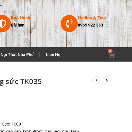
Bảo Hành
Hotline & Zalo
Dài hạn
0965 922 353
0
Nội Thất Nhà Phố
Liên Hệ
ng sức TK035
, Cao: 1000
n cao cấp, kính 8mm, đèn led, phụ kiện