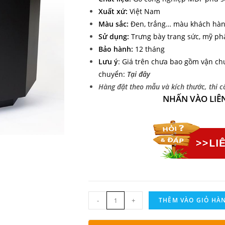
Xuất xứ:
Việt Nam
Màu sắc:
Đen, trắng… màu khách hàn
Sử dụng:
Trưng bày trang sức, mỹ phẩ
Bảo hành:
12 tháng
Lưu ý
: Giá trên chưa bao gồm vận ch
chuyển:
Tại đây
Hàng đặt theo mẫu và kích thước, thi 
NHẤN VÀO LIÊ
-
+
THÊM VÀO GIỎ HÀ