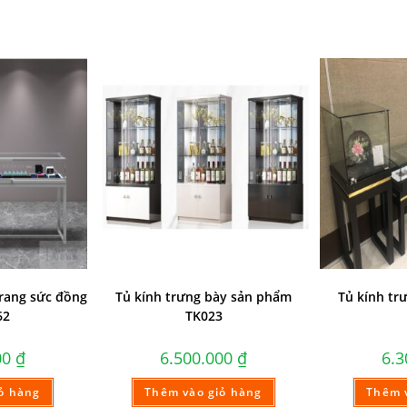
trang sức đồng
Tủ kính trưng bày sản phẩm
Tủ kính tr
62
TK023
00
₫
6.500.000
₫
6.
ỏ hàng
Thêm vào giỏ hàng
Thêm 