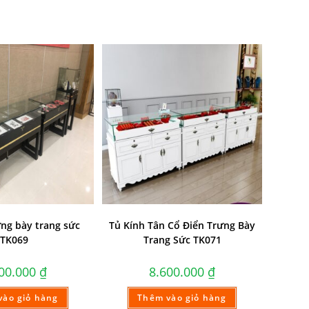
ưng bày trang sức
Tủ Kính Tân Cổ Điển Trưng Bày
TK069
Trang Sức TK071
300.000
₫
8.600.000
₫
vào giỏ hàng
Thêm vào giỏ hàng