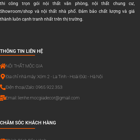
thi công trọn gói nội thất văn phòng, nội thất chung cư,
Showroom/shop và nội thất nhà phố. Đảm bảo chất lượng và giá
thành luôn cạnh tranh nhất trên thị trường.
THÔNG TIN LIÊN HỆ
NỘI THẤT MỘC GIA
Địa chỉ nhà máy: Xóm 2 - La Tinh - Hoài Đức - Hà Nội
Điện thoại/Zalo: 0965.922.353
Email:
lienhe.mocgiadecor@gmail.com
CHĂM SÓC KHÁCH HÀNG