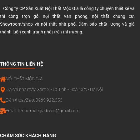
Công ty CP Sản Xuất Nội Thất Mộc Gia là công ty chuyên thiết kế và
thi công trọn gói nội thất văn phòng, nội thất chung cư,
Showroom/shop và nội thất nhà phố. Đảm bảo chất lượng và giá
thành luôn cạnh tranh nhất trên thị trường.
THÔNG TIN LIÊN HỆ
NỘI THẤT MỘC GIA
Địa chỉ nhà máy: Xóm 2 - La Tinh - Hoài Đức - Hà Nội
Điện thoại/Zalo: 0965.922.353
Email:
lienhe.mocgiadecor@gmail.com
CHĂM SÓC KHÁCH HÀNG