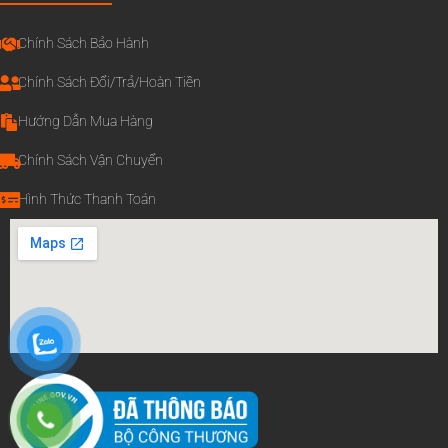
Chính Sách Bảo Hành
Chính Sách Đổi/Trả/Hoàn Tiền
Hướng Dẫn Mua Hàng
Chính Sách Vận Chuyển
Hình Thức Thanh Toán