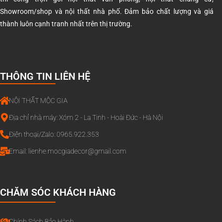
Showroom/shop và nội thất nhà phố. Đảm bảo chất lượng và giá
thành luôn cạnh tranh nhất trên thị trường.
THÔNG TIN LIÊN HỆ
NỘI THẤT MỘC GIA
Địa chỉ nhà máy: Xóm 2 - La Tinh - Hoài Đức - Hà Nội
Điện thoại/Zalo: 0965.922.353
Email:
lienhe.mocgiadecor@gmail.com
CHĂM SÓC KHÁCH HÀNG
Chính Sách Bảo Hành