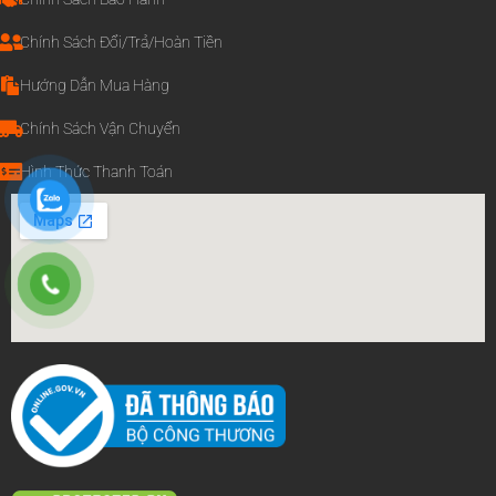
Chính Sách Đổi/Trả/Hoàn Tiền
Hướng Dẫn Mua Hàng
Chính Sách Vận Chuyển
Hình Thức Thanh Toán