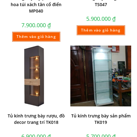
hoa túi xách tân cổ điển
TS047
MP040
5.900.000
₫
7.900.000
₫
Thêm vào giỏ hàng
Thêm vào giỏ hàng
Tủ kính trưng bày rượu, đồ
Tủ kính trưng bày sản phẩm
decor trang trí TK018
TK019
6.900.000
₫
5.700.000
₫