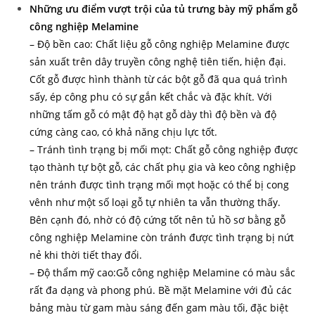
Những ưu điểm vượt trội của tủ trưng bày mỹ phẩm
gỗ
công nghiệp Melamine
– Độ bền cao: Chất liệu gỗ công nghiệp Melamine được
sản xuất trên dây truyền công nghệ tiên tiến, hiện đại.
Cốt gỗ được hình thành từ các bột gỗ đã qua quá trình
sấy, ép công phu có sự gắn kết chắc và đặc khít. Với
những tấm gỗ có mật độ hạt gỗ dày thì độ bền và độ
cứng càng cao, có khả năng chịu lực tốt.
– Tránh tình trạng bị mối mọt: Chất gỗ công nghiệp được
tạo thành tự bột gỗ, các chất phụ gia và keo công nghiệp
nên tránh được tình trạng mối mọt hoặc có thể bị cong
vênh như một số loại gỗ tự nhiên ta vẫn thường thấy.
Bên cạnh đó, nhờ có độ cứng tốt nên tủ hồ sơ bằng gỗ
công nghiệp Melamine còn tránh được tình trạng bị nứt
nẻ khi thời tiết thay đổi.
– Độ thẩm mỹ cao:Gỗ công nghiệp Melamine có màu sắc
rất đa dạng và phong phú. Bề mặt Melamine với đủ các
bảng màu từ gam màu sáng đến gam màu tối, đặc biệt