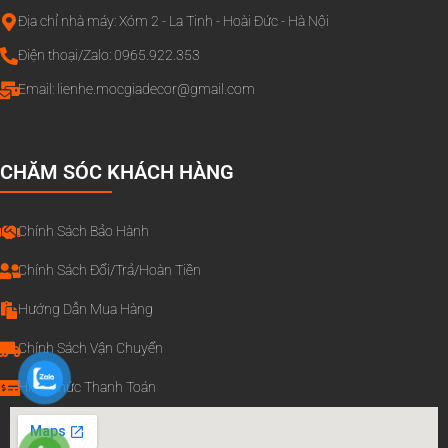
Địa chỉ nhà máy: Xóm 2 - La Tinh - Hoài Đức - Hà Nội
Điện thoại/Zalo: 0965.922.353
Email:
lienhe.mocgiadecor@gmail.com
CHĂM SÓC KHÁCH HÀNG
Chính Sách Bảo Hành
Chính Sách Đổi/Trả/Hoàn Tiền
Hướng Dẫn Mua Hàng
Chính Sách Vận Chuyển
Hình Thức Thanh Toán