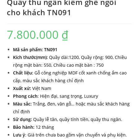
Quầy thu ngân kiêm ghế ngồi
cho khách TN091
7.800.000
₫
Mã sản phẩ
m: TN091
Kích thước(mm):
Quầy dài:1200, Quầy rộng: 900, Chiều
rộng mặt bàn: 550, Chiều cao mặt bàn : 750
Chất liệu:
Gỗ công nghiệp MDF cốt xanh chống ẩm cao
cấp, màu sắc khách hàng chỉ định
Xuất xứ:
Việt Nam
Phong cách
: Hiện đại, sang trọng, Luxury
Màu sắc:
Trắng, đen, vân gỗ… hoặc màu sắc khách hàng
chỉ định
Sử dụng:
Quầy lễ tân, quầy tính tiền, quầy thu ngân.
Bảo hành:
12 tháng
Lưu ý
: Giá trên chưa bao gồm vận chuyển và phụ kiện.