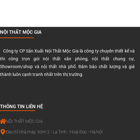
NỘI THẤT MỘC GIA
Công ty CP Sản Xuất Nội Thất Mộc Gia là công ty chuyên thiết kế và
thi công trọn gói nội thất văn phòng, nội thất chung cư,
Showroom/shop và nội thất nhà phố. Đảm bảo chất lượng và giá
thành luôn cạnh tranh nhất trên thị trường.
THÔNG TIN LIÊN HỆ
NỘI THẤT MỘC GIA
Địa chỉ nhà máy: Xóm 2 - La Tinh - Hoài Đức - Hà Nội