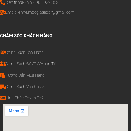
Điện thoại/Zalo: 0965.922.353
Email:
lienhe.mocgiadecor@gmail.com
CHĂM SÓC KHÁCH HÀNG
Chính Sách Bảo Hành
Chính Sách Đổi/Trả/Hoàn Tiền
Hướng Dẫn Mua Hàng
Chính Sách Vận Chuyển
Hình Thức Thanh Toán