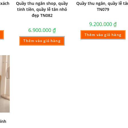
 xách
Quầy thu ngân shop, quầy
Quầy thu ngân, quầy lễ tâ
tính tiền, quầy lễ tân nhỏ
TN079
đẹp TN082
9.200.000
₫
6.900.000
₫
Thêm vào giỏ hàng
Thêm vào giỏ hàng
ính
1