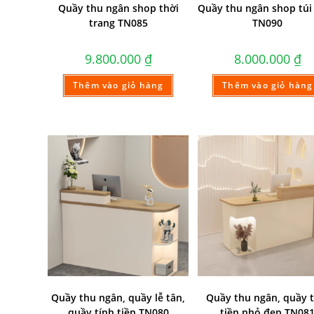
Quầy thu ngân shop thời
Quầy thu ngân shop túi
trang TN085
TN090
9.800.000
₫
8.000.000
₫
Thêm vào giỏ hàng
Thêm vào giỏ hàng
Quầy thu ngân, quầy lễ tân,
Quầy thu ngân, quầy t
quầy tính tiền TN080
tiền nhỏ đẹp TN08