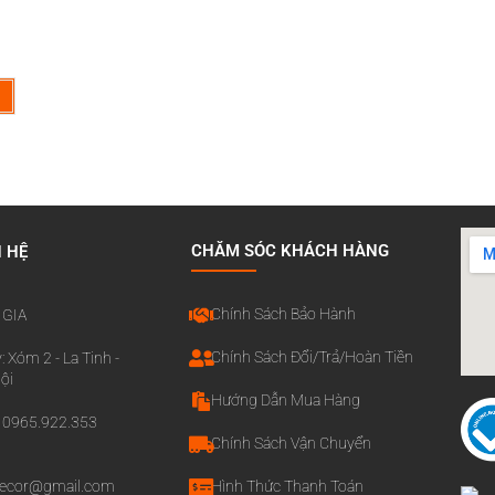
CHĂM SÓC KHÁCH HÀNG
N HỆ
Chính Sách Bảo Hành
 GIA
Chính Sách Đổi/Trả/Hoàn Tiền
: Xóm 2 - La Tinh -
ội
Hướng Dẫn Mua Hàng
o: 0965.922.353
Chính Sách Vận Chuyển
decor@gmail.com
Hình Thức Thanh Toán