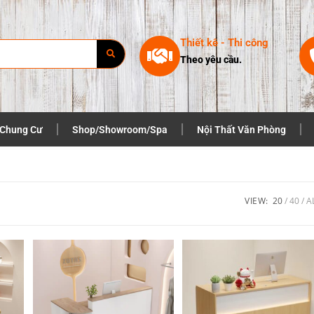
Thiết kê - Thi công
Theo yêu cầu.
 Chung Cư
Shop/Showroom/Spa
Nội Thất Văn Phòng
VIEW:
20
40
A