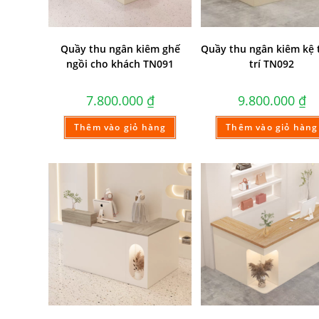
Quầy thu ngân kiêm ghế
Quầy thu ngân kiêm kệ 
ngồi cho khách TN091
trí TN092
7.800.000
₫
9.800.000
₫
Thêm vào giỏ hàng
Thêm vào giỏ hàng