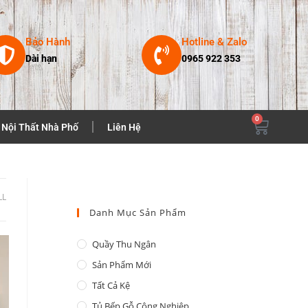
Bảo Hành
Hotline & Zalo
Dài hạn
0965 922 353
0
Nội Thất Nhà Phố
Liên Hệ
LL
Danh Mục Sản Phẩm
Quầy Thu Ngân
Sản Phẩm Mới
Tất Cả Kệ
Tủ Bếp Gỗ Công Nghiệp