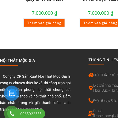
7.000.000
₫
7.000.000
₫
Thêm vào giỏ hàng
Thêm vào giỏ hàng
THÔNG TIN LIÊ
NỘI THẤT MỘC GIA
NỘI THẤT MỘC
Công ty CP Sản Xuất Nội Thất Mộc Gia là
công ty chuyên thiết kế và thi công trọn gói
Địa chỉ nhà máy
nội thất văn phòng, nội thất chung cư,
Hoài Đức - Hà N
Showroom/shop và nội thất nhà phố. Đảm
Điện thoại/Zal
bảo chất lượng và giá thành luôn cạnh
tranh nhất trên thị trường.
Email:
0965922353
lienhe.mocgia