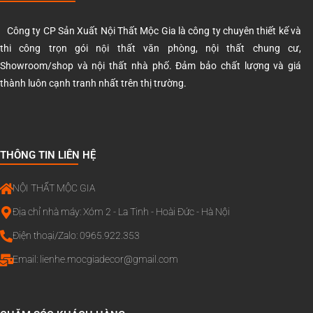
Công ty CP Sản Xuất Nội Thất Mộc Gia là công ty chuyên thiết kế và
thi công trọn gói nội thất văn phòng, nội thất chung cư,
Showroom/shop và nội thất nhà phố. Đảm bảo chất lượng và giá
thành luôn cạnh tranh nhất trên thị trường.
THÔNG TIN LIÊN HỆ
NỘI THẤT MỘC GIA
Địa chỉ nhà máy: Xóm 2 - La Tinh - Hoài Đức - Hà Nội
Điện thoại/Zalo: 0965.922.353
Email:
lienhe.mocgiadecor@gmail.com