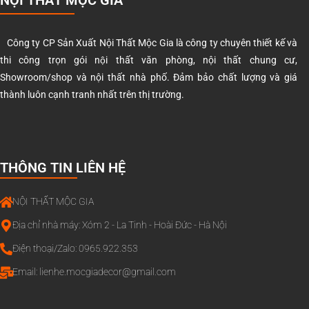
NỘI THẤT MỘC GIA
Công ty CP Sản Xuất Nội Thất Mộc Gia là công ty chuyên thiết kế và
thi công trọn gói nội thất văn phòng, nội thất chung cư,
Showroom/shop và nội thất nhà phố. Đảm bảo chất lượng và giá
thành luôn cạnh tranh nhất trên thị trường.
THÔNG TIN LIÊN HỆ
NỘI THẤT MỘC GIA
Địa chỉ nhà máy: Xóm 2 - La Tinh - Hoài Đức - Hà Nội
Điện thoại/Zalo: 0965.922.353
Email:
lienhe.mocgiadecor@gmail.com