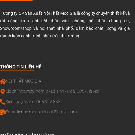
Công ty CP Sản Xuất Nội Thất Mộc Gia là công ty chuyên thiết kế và
thi công trọn gói nội thất văn phòng, nội thất chung cư,
Showroom/shop và nội thất nhà phố. Đảm bảo chất lượng và giá
thành luôn cạnh tranh nhất trên thị trường.
THÔNG TIN LIÊN HỆ
NỘI THẤT MỘC GIA
Địa chỉ nhà máy: Xóm 2 - La Tinh - Hoài Đức - Hà Nội
Điện thoại/Zalo: 0965.922.353
Email:
lienhe.mocgiadecor@gmail.com