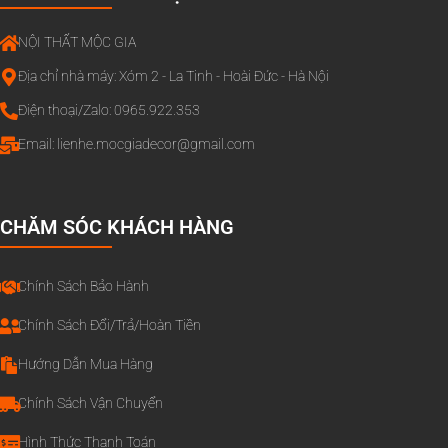
NỘI THẤT MỘC GIA
Địa chỉ nhà máy: Xóm 2 - La Tinh - Hoài Đức - Hà Nội
Điện thoại/Zalo: 0965.922.353
Email:
lienhe.mocgiadecor@gmail.com
CHĂM SÓC KHÁCH HÀNG
Chính Sách Bảo Hành
Chính Sách Đổi/Trả/Hoàn Tiền
Hướng Dẫn Mua Hàng
Chính Sách Vận Chuyển
Hình Thức Thanh Toán