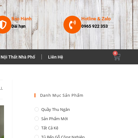
Bảo Hành
Hotline & Zalo
Dài hạn
0965 922 353
0
Nội Thất Nhà Phố
Liên Hệ
LL
Danh Mục Sản Phẩm
Quầy Thu Ngân
Sản Phẩm Mới
Tất Cả Kệ
Tủ Bếp Gỗ Công Nghiệp