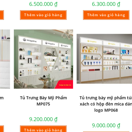
6.500.000
₫
6.300.000
₫
Thêm vào giỏ hàng
Thêm vào giỏ hàng
ẩm
Tủ Trưng Bày Mỹ Phẩm
Tủ trưng bày mỹ phẩm tú
MP075
xách có hộp đèn mica dá
logo MP068
9.200.000
₫
9.000.000
₫
Thêm vào giỏ hàng