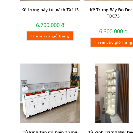
Kệ trưng bày túi xách TX113
Kệ Trưng Bày Đồ Dec
TDC73
6.700.000
₫
6.300.000
₫
Thêm vào giỏ hàng
Thêm vào giỏ hàng
Tủ Kính Tân Cổ Điển Trưng
Tủ Kính Trưng Bày De