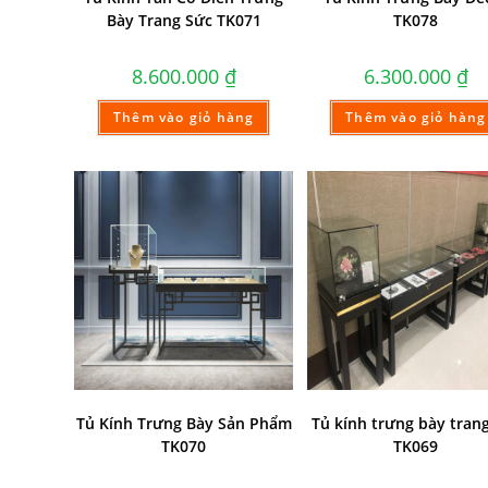
Bày Trang Sức TK071
TK078
8.600.000
₫
6.300.000
₫
Thêm vào giỏ hàng
Thêm vào giỏ hàng
Tủ Kính Trưng Bày Sản Phẩm
Tủ kính trưng bày tran
TK070
TK069