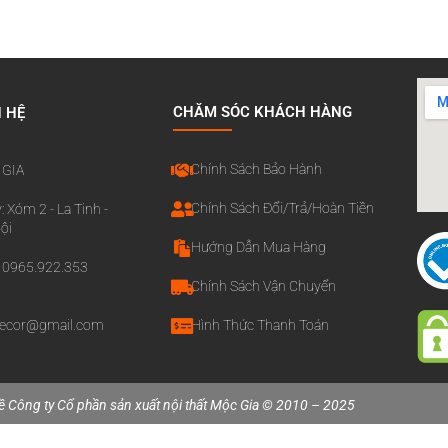
CHĂM SÓC KHÁCH HÀNG
N HỆ
Chính Sách Bảo Hành
 GIA
Chính Sách Đổi/Trả/Hoàn Tiền
: Xóm 2 - La Tinh -
ội
Hướng Dẫn Mua Hàng
o: 0965.922.353
Chính Sách Vận Chuyển
decor@gmail.com
Hình Thức Thanh Toán
ề Công ty Cổ phần sản xuất nội thất Mộc Gia © 2010 – 2025