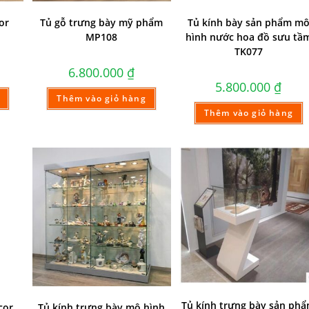
or
Tủ gỗ trưng bày mỹ phẩm
Tủ kính bày sản phẩm m
MP108
hình nước hoa đồ sưu tầ
TK077
6.800.000
₫
5.800.000
₫
Thêm vào giỏ hàng
Thêm vào giỏ hàng
Tủ kính trưng bày sản ph
cor
Tủ kính trưng bày mô hình