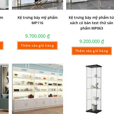
ẩm
Kệ trưng bày mỹ phẩm
Kệ trưng bày mỹ phẩm tú
MP116
xách có bàn test thử sản
phẩm MP063
9.700.000
₫
9.200.000
₫
Thêm vào giỏ hàng
Thêm vào giỏ hàng