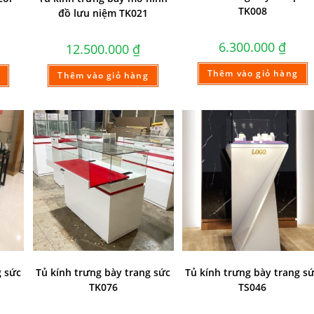
TK008
đồ lưu niệm TK021
6.300.000
₫
12.500.000
₫
Thêm vào giỏ hàng
Thêm vào giỏ hàng
g sức
Tủ kính trưng bày trang sức
Tủ kính trưng bày trang s
TK076
TS046