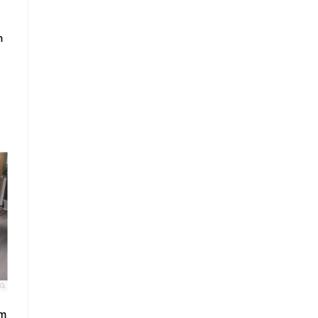
ô
m
ẩm