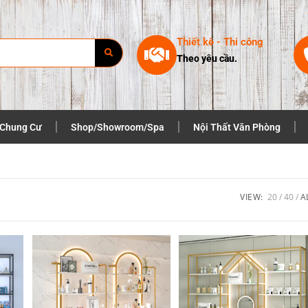
Thiết kê - Thi công
Theo yêu cầu.
 Chung Cư
Shop/Showroom/Spa
Nội Thất Văn Phòng
VIEW:
20
40
A