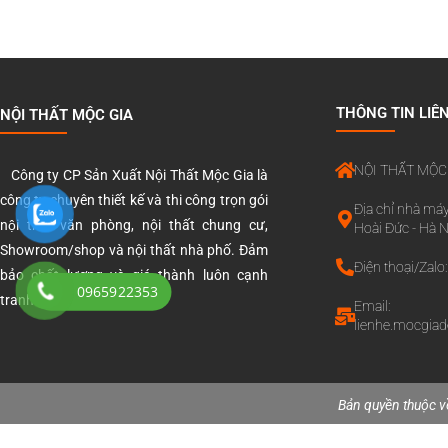
THÔNG TIN LIÊ
NỘI THẤT MỘC GIA
NỘI THẤT MỘC
Công ty CP Sản Xuất Nội Thất Mộc Gia là
công ty chuyên thiết kế và thi công trọn gói
Địa chỉ nhà máy
nội thất văn phòng, nội thất chung cư,
Hoài Đức - Hà N
Showroom/shop và nội thất nhà phố. Đảm
Điện thoại/Zal
bảo chất lượng và giá thành luôn cạnh
0965922353
tranh nhất trên thị trường.
Email:
lienhe.mocgia
Bản quyền thuộc v