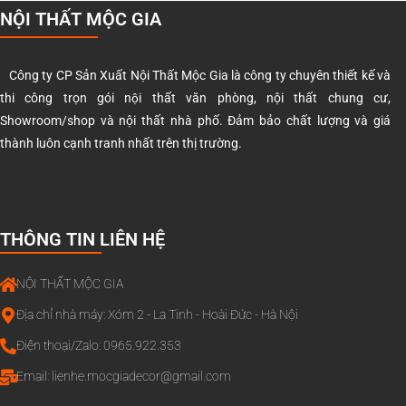
NỘI THẤT MỘC GIA
Công ty CP Sản Xuất Nội Thất Mộc Gia là công ty chuyên thiết kế và
thi công trọn gói nội thất văn phòng, nội thất chung cư,
Showroom/shop và nội thất nhà phố. Đảm bảo chất lượng và giá
thành luôn cạnh tranh nhất trên thị trường.
THÔNG TIN LIÊN HỆ
NỘI THẤT MỘC GIA
Địa chỉ nhà máy: Xóm 2 - La Tinh - Hoài Đức - Hà Nội
Điện thoại/Zalo: 0965.922.353
Email:
lienhe.mocgiadecor@gmail.com