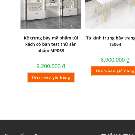
Kệ trưng bày mỹ phẩm túi
Tủ kính trưng bày tran
xách có bàn test thử sản
TS064
phẩm MP063
6.900.000
₫
9.200.000
₫
Thêm vào giỏ hàng
Thêm vào giỏ hàng