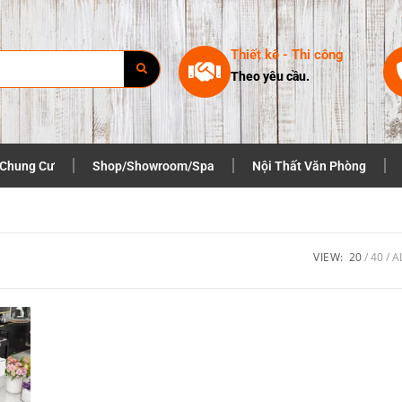
Thiết kê - Thi công
Theo yêu cầu.
 Chung Cư
Shop/Showroom/Spa
Nội Thất Văn Phòng
VIEW:
20
40
A