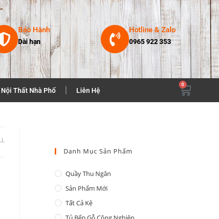
Bảo Hành
Hotline & Zalo
Dài hạn
0965 922 353
0
Nội Thất Nhà Phố
Liên Hệ
LL
Danh Mục Sản Phẩm
Quầy Thu Ngân
Sản Phẩm Mới
Tất Cả Kệ
Tủ Bếp Gỗ Công Nghiệp