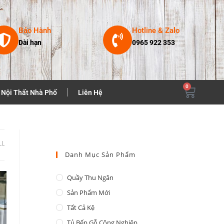
Bảo Hành
Hotline & Zalo
Dài hạn
0965 922 353
0
Nội Thất Nhà Phố
Liên Hệ
LL
Danh Mục Sản Phẩm
Quầy Thu Ngân
Sản Phẩm Mới
Tất Cả Kệ
Tủ Bếp Gỗ Công Nghiệp