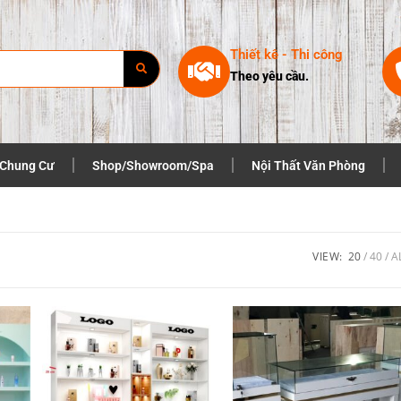
Thiết kê - Thi công
Theo yêu cầu.
 Chung Cư
Shop/Showroom/Spa
Nội Thất Văn Phòng
VIEW:
20
40
A