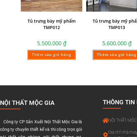
Tủ trưng bày mỹ phẩm
Tủ trưng bày mỹ ph
TMP012
TMP013
5.500.000
₫
5.600.000
₫
Thêm vào giỏ hàng
Thêm vào giỏ hàng
THÔNG TIN 
NỘI THẤT MỘC GIA
NỘI THẤT MỘC
Công ty CP Sản Xuất Nội Thất Mộc Gia là
công ty chuyên thiết kế và thi công trọn gói
Địa chỉ nhà máy