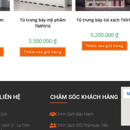
ẩm
Tủ trưng bày mỹ phẩm
Tủ trưng bày túi xách TX0
TMP016
5.200.000
₫
5.500.000
₫
Thêm vào giỏ hàng
Thêm vào giỏ hàng
CHĂM SÓC KHÁCH HÀNG
LIÊN HỆ
Chính Sách Bảo Hành
 GIA
Chính Sách Đổi/Trả/Hoàn Tiền
: Xóm 2 - La Tinh -